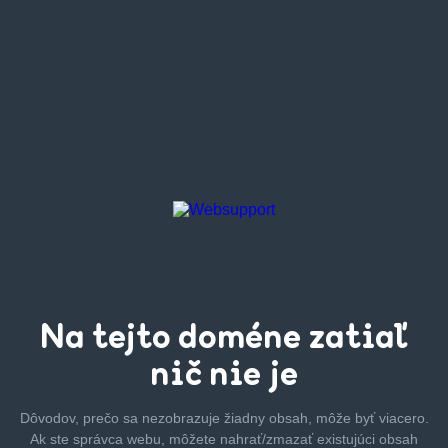
Na tejto
doméne zatiaľ
nič nie je
Dôvodov, prečo sa nezobrazuje žiadny obsah, môže byť
viacero.
Ak ste správca webu, môžete nahrať/zmazať
existujúci obsah